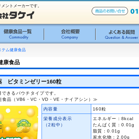
リメントメーカーです。
ステム健康食品
健康食品
 ビタミンゼリー160粒
用できるパウチタイプです。
食品（VB6・VC・VD・VE・ナイアシン）≫
内容量
160粒
栄養成分表示
エネルギー：8kcal
（2粒中）
たんぱく質：0.01g
脂質：0.01g
炭水化物：2.00g