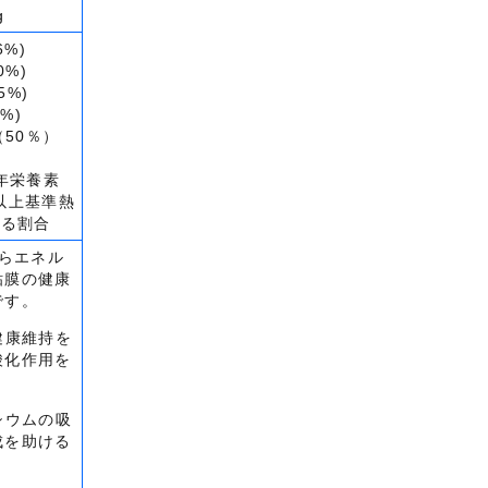
g
6%)
0%)
5%)
%)
（50％）
5年栄養素
以上基準熱
占める割合
からエネル
粘膜の健康
です。
健康維持を
酸化作用を
シウムの吸
成を助ける