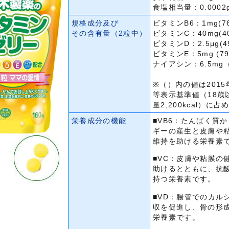
食塩相当量：0.0002
規格成分及び
ビタミンB6：1mg(7
その含有量（2粒中）
ビタミンC：40mg(4
ビタミンD：2.5μg(4
ビタミンE：5mg (79
ナイアシン：6.5mg
※（）内の値は201
等表示基準値（18歳
量2,200kcal）に
栄養成分の機能
■VB6：たんぱく質
ギーの産生と皮膚や
維持を助ける栄養素
■VC：皮膚や粘膜の
助けるとともに、抗
持つ栄養素です。
■VD：腸管でのカル
収を促進し、骨の形
栄養素です。