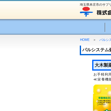
埼玉県本庄市のサプ
HOME
＞
パルシ
パルシステム
大木製薬
お手軽利
≪栄養機能